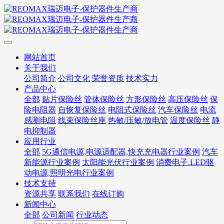
网站首页
关于我们
公司简介
公司文化
荣誉资质
技术实力
产品中心
全部
贴片保险丝
管体保险丝
方形保险丝
高压保险丝
保
险电阻器
自恢复保险丝
电阻式保险丝
汽车保险丝
电流
感测电阻
线束保险丝座
热敏/压敏/放电管
温度保险丝
静
电抑制器
应用行业
全部
5G通信电源,电源适配器,快充充电器行业案例
汽车
新能源行业案例
太阳能光伏行业案例
消费电子.LED驱
动电源,照明光电行业案例
技术支持
资源共享
联系我们
在线订购
新闻中心
全部
公司新闻
行业动态