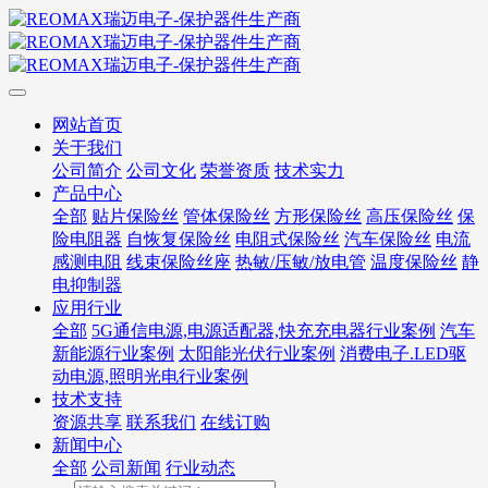
网站首页
关于我们
公司简介
公司文化
荣誉资质
技术实力
产品中心
全部
贴片保险丝
管体保险丝
方形保险丝
高压保险丝
保
险电阻器
自恢复保险丝
电阻式保险丝
汽车保险丝
电流
感测电阻
线束保险丝座
热敏/压敏/放电管
温度保险丝
静
电抑制器
应用行业
全部
5G通信电源,电源适配器,快充充电器行业案例
汽车
新能源行业案例
太阳能光伏行业案例
消费电子.LED驱
动电源,照明光电行业案例
技术支持
资源共享
联系我们
在线订购
新闻中心
全部
公司新闻
行业动态