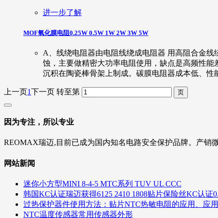
进一步了解
MOF氧化膜电阻0.25W 0.5W 1W 2W 3W 5W
A、线绕电阻器由电阻线绕成电阻器 用高阻合金
蚀，主要做精密大功率电阻使用，缺点是高频性能差
沉积在陶瓷棒骨架上制成。碳膜电阻器成本低、性
上一页
1
下一页
转至第
因为专注，所以专业
REOMAX瑞迈,目前已成为国内知名电路安全保护品牌。产销
网站新闻
迷你小方型MINI 8-4-5 MTC系列 TUV UL CCC
韩国KC认证瑞迈获得6125 2410 1808贴片保险丝KC认证0.5A 1A
过热保护器件使用方法：贴片NTC热敏电阻的应用、应
NTC温度传感器常用传感器外形