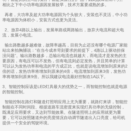
相比之下中小功率电源因发展较早，技术方案要成熟的多。
再者，大功率及超大功率电源因为个头较大，安装也不灵活，中小功
率电源因为体积小，安装方式也更为灵活。
2、放弃4路以上输出，发展单路或两路输出，放弃大电流和超大电
流，发展小电流。
输出路数越多越难做，故障率越高，目前为止还没有哪个电源厂家能
站出来拍胸脯说：“在当今成本苛刻要求的前提下，4路以上驱动担保
没问题”。输出路数越多，总输出电流也就越大，而电流才是发热的主
要原因，有电压可以不发热，但有电流则必定发热，并且简单的计算
可以认为发热功率和电流的平方成正比，也就是说电流增加到原来的2
倍的话，发热功率将增加到原来的4倍，电流增加到原来3倍，发热功
率将增加到原来9倍。所以我建议电流最好控制在1A以下。
3、智能控制应该是LED灯具最大的优势之一，而智能控制也就是电源
的智能控制。
智能控制在路灯和隧道灯照明应用上尤为重要，就路灯来讲，智能控
制能在不同时间段、根据道路车流密度来实现灯具功率的无级控制，
既满足应用要求，又达到节能效果。在隧道照明上的应用就更为重
要，它可以按照隧道外的亮度情况自动调节隧道出入口亮度，给司机
提供一个安全的驾驶环境。