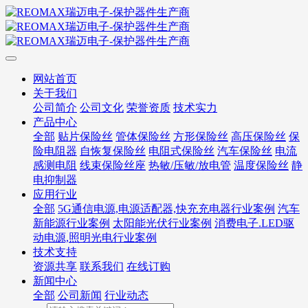
网站首页
关于我们
公司简介
公司文化
荣誉资质
技术实力
产品中心
全部
贴片保险丝
管体保险丝
方形保险丝
高压保险丝
保
险电阻器
自恢复保险丝
电阻式保险丝
汽车保险丝
电流
感测电阻
线束保险丝座
热敏/压敏/放电管
温度保险丝
静
电抑制器
应用行业
全部
5G通信电源,电源适配器,快充充电器行业案例
汽车
新能源行业案例
太阳能光伏行业案例
消费电子.LED驱
动电源,照明光电行业案例
技术支持
资源共享
联系我们
在线订购
新闻中心
全部
公司新闻
行业动态