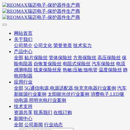
网站首页
关于我们
公司简介
公司文化
荣誉资质
技术实力
产品中心
全部
贴片保险丝
管体保险丝
方形保险丝
高压保险丝
保
险电阻器
自恢复保险丝
电阻式保险丝
汽车保险丝
电流
感测电阻
线束保险丝座
热敏/压敏/放电管
温度保险丝
静
电抑制器
应用行业
全部
5G通信电源,电源适配器,快充充电器行业案例
汽车
新能源行业案例
太阳能光伏行业案例
消费电子.LED驱
动电源,照明光电行业案例
技术支持
资源共享
联系我们
在线订购
新闻中心
全部
公司新闻
行业动态